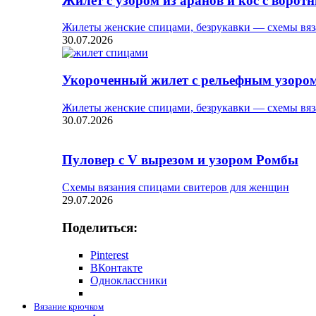
Жилет с узором из аранов и кос с ворот
Жилеты женские спицами, безрукавки — схемы вяз
30.07.2026
Укороченный жилет с рельефным узоро
Жилеты женские спицами, безрукавки — схемы вяз
30.07.2026
Пуловер с V вырезом и узором Ромбы
Схемы вязания спицами свитеров для женщин
29.07.2026
Поделиться:
Pinterest
ВКонтакте
Одноклассники
Вязание крючком