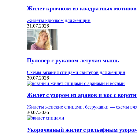
Жилет крючком из квадратных мотивов
Жилеты крючком для женщин
31.07.2026
Пуловер с рукавом летучая мышь
Схемы вязания спицами свитеров для женщин
30.07.2026
Жилет с узором из аранов и кос с ворот
Жилеты женские спицами, безрукавки — схемы вяз
30.07.2026
Укороченный жилет с рельефным узоро