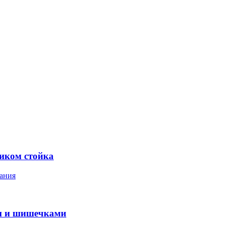
ником стойка
ания
м и шишечками