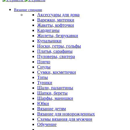
Вязание спицами
Аксессуары для дома
Варежки, митенки
Жакеты, кофточки
Кардиганы
Жилеты, безрукавки
Купальники
Носки, гетры, гольфы
Платья, сарафаны
Пуловеры, свитера
Пончо
Снуды
Сумки, косметички
Топы
Туники
Шали, палантины
Шапки, береты
Шарфы, манишки
Юбки
Вязание детям
Вязание для новорожденных
Схемы вязания для мужчин
Обучение