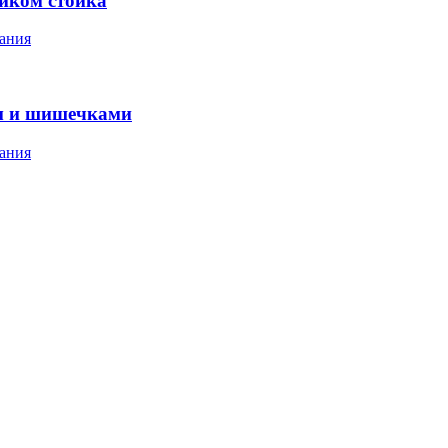
ником стойка
ания
м и шишечками
ания