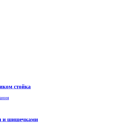
ником стойка
ания
м и шишечками