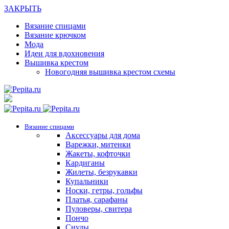
ЗАКРЫТЬ
Вязание спицами
Вязание крючком
Мода
Идеи для вдохновения
Вышивка крестом
Новогодняя вышивка крестом схемы
Вязание спицами
Аксессуары для дома
Варежки, митенки
Жакеты, кофточки
Кардиганы
Жилеты, безрукавки
Купальники
Носки, гетры, гольфы
Платья, сарафаны
Пуловеры, свитера
Пончо
Снуды