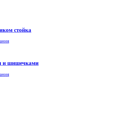
ником стойка
ания
м и шишечками
ания