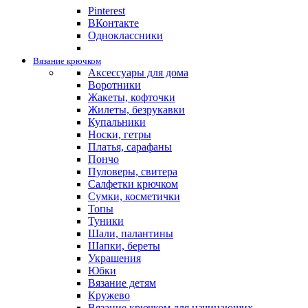
Pinterest
ВКонтакте
Одноклассники
Вязание крючком
Аксессуары для дома
Воротники
Жакеты, кофточки
Жилеты, безрукавки
Купальники
Носки, гетры
Платья, сарафаны
Пончо
Пуловеры, свитера
Салфетки крючком
Сумки, косметички
Топы
Туники
Шали, палантины
Шапки, береты
Украшения
Юбки
Вязание детям
Кружево
Вязание крючком для начинающих