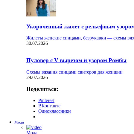
Укороченный жилет с рельефным узоро
Жилеты женские спицами, безрукавки — схемы вяз
30.07.2026
Пуловер с V вырезом и узором Ромбы
Схемы вязания спицами свитеров для женщин
29.07.2026
Поделиться:
Pinterest
ВКонтакте
Одноклассники
Мода
Мода