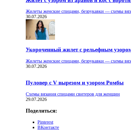
Жилет с узором из аранов и кос с ворот
Жилеты женские спицами, безрукавки — схемы вяз
30.07.2026
Укороченный жилет с рельефным узоро
Жилеты женские спицами, безрукавки — схемы вяз
30.07.2026
Пуловер с V вырезом и узором Ромбы
Схемы вязания спицами свитеров для женщин
29.07.2026
Поделиться:
Pinterest
ВКонтакте