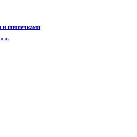
м и шишечками
ания