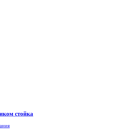
ником стойка
ания