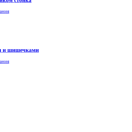
ником стойка
ания
м и шишечками
ания