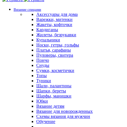
Вязание спицами
Аксессуары для дома
Варежки, митенки
Жакеты, кофточки
Кардиганы
Жилеты, безрукавки
Купальники
Носки, гетры, гольфы
Платья, сарафаны
Пуловеры, свитера
Пончо
Снуды
Сумки, косметички
Топы
Туники
Шали, палантины
Шапки, береты
Шарфы, манишки
Юбки
Вязание детям
Вязание для новорожденных
Схемы вязания для мужчин
Обучение