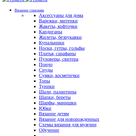
Вязание спицами
Аксессуары для дома
Варежки, митенки
Жакеты, кофточки
Кардиганы
Жилеты, безрукавки
Купальники
Носки, гетры, гольфы
Платья, сарафаны
Пуловеры, свитера
Пончо
Снуды
Сумки, косметички
Топы
Туники
Шали, палантины
Шапки, береты
Шарфы, манишки
Юбки
Вязание детям
Вязание для новорожденных
Схемы вязания для мужчин
Обучение