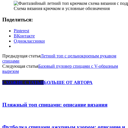
Схема вязания крючком и условные обозначения
Поделиться:
Pinterest
ВКонтакте
Одноклассники
Предыдущая статья
Летний топ с цельнокроеным рукавом
спицами
Следующая статья
Базовый пуловер спицами c V-образным
вырезом
СХОЖИЕ СТАТЬИ
БОЛЬШЕ ОТ АВТОРА
Пляжный топ спицами: описание вязания
Футболка спицами ажурным узором: описание и