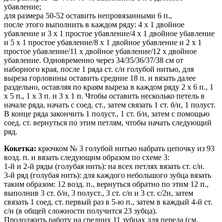
убавление;
для размера 50-52 оставить непровязанными 6 п.,
после этого выполнить в каждом ряду: 4 х 1 двойное
убавление и 3 х 1 простое убавление/4 х 1 двойное убавление
и 5 х 1 простое убавление/8 х 1 двойное убавление и 2 х 1
простое убавление/11 х двойное убавление/12 х двойное
убавление. Одновременно через 34/35/36/37/38 см от
наборного края, после 1 ряда ст. с/н голубой нитью, для
выреза горловины оставить средние 18 п. и вязать далее
раздельно, оставляя по краям выреза в каждом ряду 2 х 6 п., 1
х 5 п., 1 х 3 п. и 3 х 1 п. Чтобы оставить несколько петель в
начале ряда, начать с соед. ст., затем связать 1 ст. б/н, 1 полуст.
В конце ряда закончить 1 полуст., 1 ст. б/н, затем с помощью
соед. ст. вернуться по этим петлям, чтобы начать следующий
ряд.
Кокетка:
крючком № 3 голубой нитью набрать цепочку из 93
возд. п. и вязать следующим образом по схеме 3:
1-й и 2-й ряды (голубая нить): на всех петлях вязать ст. с/н.
3-й ряд (голубая нить): для каждого небольшого зубца вязать
таким образом: 12 возд. п., вернуться обратно по этим 12 п.,
выполнив 3 ст. б/н, 3 полуст., 3 ст. с/н и 3 ст. с/2н, затем
связать 1 соед. ст. первый раз в 5-ю п., затем в каждый 4-й ст.
с/н (в общей сложности получится 23 зубца).
Продолжить работу на средних 11 зубцах для переда (см.