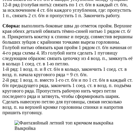
12-й ряд (голубая нить): связать по 1 ст. б/н в каждый ст. б/н,
за исключением 4 ст. б/н каждого углубления, где: пропустить
1 п., связать 2 ст. б/н и пропустить 1 п. Закончить работу.
Сборка:
выполнить боковые швы до отметок пройм. Верхние
края обеих деталей обвязать тёмно-синей нитью 1 рядом ст. б/
н. Прикрепить кокетку к спинке и переду, совместив вершины
больших зубцов с крайними точками выреза горловины.
Голубой нитью обвязать края пройм 1 рядом ст. б/н начиная от
4-го ряда схемы 4. Из голубой нити сделать 1 пуговицу
следующим образом: связать цепочку из 4 возд. п., замкнуть её
в кольцо 1 соед. ст. в 1-ю петлю.
1-й ряд: 1 возд. п. и 8 ст. б/н в кольцо, закончить 1 соед. ст. в
возд. п. начала кругового ряда = 9 ст. б/н.
2-й ряд: 1 возд. п. вместо 1-го ст. б/н и по 1 ст. б/н в каждый ст.
б/н предыдущего ряда, закончить 1 соед. ст. в возд. п. подъёма
кругового ряда. Пропустить рабочую нить через петли
последнего ряда и затянуть, чтобы сформировать шарик.
Сделать навесную петлю для пуговицы, связав несколько
возд. п. на верхней кромке горловины спинки и напротив
пришить пуговицу.
Выкройка