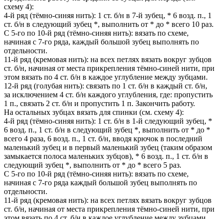
схему 4):
4-й ряд (тёмно-синяя нить): 1 ст. б/н в 7-й зубец, * 6 возд. п., 1
ст. б/н в следующий зубец *, выполнить от * до * всего 10 раз.
С 5-го по 10-й ряд (тёмно-синяя нить): вязать по схеме,
начиная с 7-го ряда, каждый большой зубец выполнять по
отдельности.
11-й ряд (кремовая нить): на всех петлях вязать вокруг зубцов
ст. б/н, начиная от места прикрепления тёмно-синей нити, при
этом вязать по 4 ст. б/н в каждое углубление между зубцами.
12-й ряд (голубая нить): связать по 1 ст. б/н в каждый ст. б/н,
за исключением 4 ст. б/н каждого углубления, где: пропустить
1 п., связать 2 ст. б/н и пропустить 1 п. Закончить работу.
На остальных зубцах вязать для спинки (см. схему 4):
4-й ряд (тёмно-синяя нить): 1 ст. б/н в 1-й следующий зубец, *
6 возд. п., 1 ст. б/н в следующий зубец *, выполнить от * до *
всего 4 раза, 6 возд. п., 1 ст. б/н, вводя крючок в последний
маленький зубец и в первый маленький зубец (таким образом
замыкается полоса маленьких зубцов), * 6 возд. п., 1 ст. б/н в
следующий зубец *, выполнить от * до * всего 5 раз.
С 5-го по 10-й ряд (тёмно-синяя нить): вязать по схеме,
начиная с 7-го ряда каждый большой зубец выполнять по
отдельности.
11-й ряд (кремовая нить): на всех петлях вязать вокруг зубцов
ст. б/н, начиная от места прикрепления тёмно-синей нити, при
этом вязать по 4 ст. б/н в каждое углубление между зубцами.