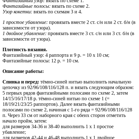
Фантазийный узор:
вязать по схеме 1.
Фантазийные полосы:
вязать по схеме 2.
Узор кокетки:
вязать по схемам 3 и 4.
1 простое убавление:
провязать вместе 2 ст. с/н или 2 ст. б/н (в
зависимости от узора).
1 двойное убавление:
провязать вместе 3 ст. с/н или 3 ст. б/н (в
зависимости от узора).
Плотность вязания.
Фантазийный узор: 4 раппорта и 9 р. = 10 х 10 см;
Фантазийные полосы: 12 р. = 10 см.
Описание работы:
Спинка и перед:
тёмно-синей нитью выполнить начальную
цепочку из 92/96/108/116/128 п. и вязать следующим образом:
5 первых рядов фантазийными полосами по схеме 2, затем
14/15/16/17/18 р. тёмно-синей нитью по схеме 1 (=
18/19/21/23/25 раппортов). Далее вязать фантазийными
полосами по схеме 2, начиная с 1-го ряда = 92/96/108/116/128
п. Через 33 см от наборного края с обеих сторон отметить
начало пройм, затем:
для размеров 34-36 и 38-40 выполнить 1 х 1 простое
убавление;
для размеров 42-44 и 46-48 выполнить 1 х 1 двойное