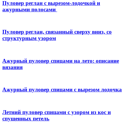
Пуловер реглан с вырезом-лодочкой и
ажурными полосами
Пуловер реглан, связанный сверху вниз, со
структурным узором
Ажурный пуловер спицами на лето: описание
вязания
Ажурный пуловер спицами с вырезом лодочка
Летний пуловер спицами с узором из кос и
спущенных петель