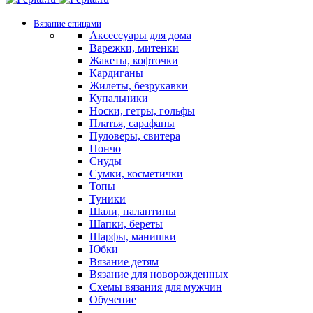
Вязание спицами
Аксессуары для дома
Варежки, митенки
Жакеты, кофточки
Кардиганы
Жилеты, безрукавки
Купальники
Носки, гетры, гольфы
Платья, сарафаны
Пуловеры, свитера
Пончо
Снуды
Сумки, косметички
Топы
Туники
Шали, палантины
Шапки, береты
Шарфы, манишки
Юбки
Вязание детям
Вязание для новорожденных
Схемы вязания для мужчин
Обучение