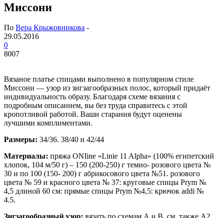
Миссони
По
Вера Крыжовникова
-
29.05.2016
0
8007
Вязаное платье спицами выполнено в популярном стиле
Миссони — узор из зигзагообразных полос, который придаёт
индивидуальность образу. Благодаря схеме вязания с
подробным описанием, вы без труда справитесь с этой
кропотливой работой. Ваши старания будут оценены
лучшими комплиментами.
Размеры:
34/36. 38/40 и 42/44
Материалы:
пряжа ONIine «Linie 11 Alpha» (100% египетский
хлопок, 104 м/50 г) – 150 (200-250) г темно- розового цвета №
30 и по 100 (150- 200) г абрикосового цвета №51. розового
цвета № 59 и красного цвета № 37: круговые спицы Prym №
4,5 длиной 60 см: прямые спицы Prym №4,5: крючок addi №
4.5.
Зигзагообразный узор:
вязать по схемам А и В. см. также А2.