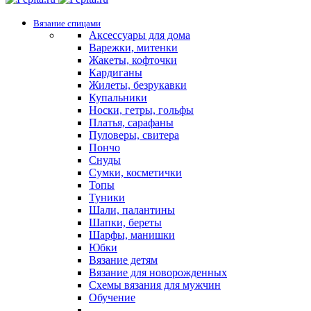
Вязание спицами
Аксессуары для дома
Варежки, митенки
Жакеты, кофточки
Кардиганы
Жилеты, безрукавки
Купальники
Носки, гетры, гольфы
Платья, сарафаны
Пуловеры, свитера
Пончо
Снуды
Сумки, косметички
Топы
Туники
Шали, палантины
Шапки, береты
Шарфы, манишки
Юбки
Вязание детям
Вязание для новорожденных
Схемы вязания для мужчин
Обучение