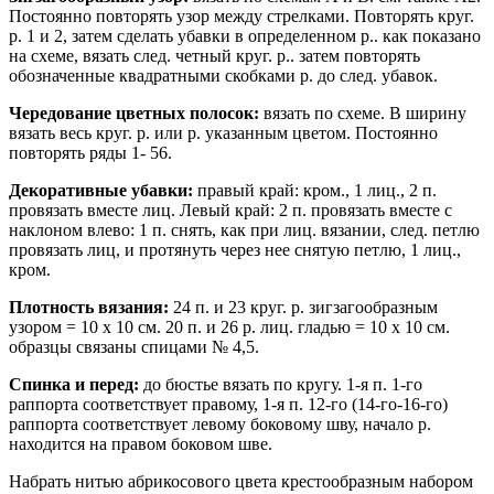
Постоянно повторять узор между стрелками. Повторять круг.
р. 1 и 2, затем сделать убавки в определенном р.. как показано
на схеме, вязать след. четный круг. р.. затем повторять
обозначенные квадратными скобками р. до след. убавок.
Чередование цветных полосок:
вязать по схеме. В ширину
вязать весь круг. р. или р. указанным цветом. Постоянно
повторять ряды 1- 56.
Декоративные убавки:
правый край: кром., 1 лиц., 2 п.
провязать вместе лиц. Левый край: 2 п. провязать вместе с
наклоном влево: 1 п. снять, как при лиц. вязании, след. петлю
провязать лиц, и протянуть через нее снятую петлю, 1 лиц.,
кром.
Плотность вязания:
24 п. и 23 круг. р. зигзагообразным
узором = 10 х 10 см. 20 п. и 26 р. лиц. гладью = 10 х 10 см.
образцы связаны спицами № 4,5.
Спинка и перед:
до бюстье вязать по кругу. 1-я п. 1-го
раппорта соответствует правому, 1-я п. 12-го (14-го-16-го)
paппорта соответствует левому боковому шву, начало р.
находится на правом боковом шве.
Набрать нитью абрикосового цвета крестообразным набором