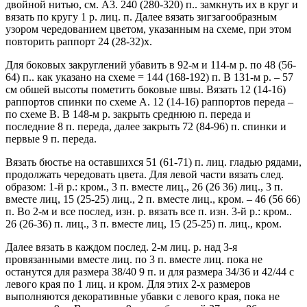
двойной нитью, см. A3. 240 (280-320) п.. замкнуть их в круг и
вязать по кругу 1 р. лиц. п. Далее вязать зигзагообразным
узором чередованием цветом, указанным на схеме, при этом
повторить раппорт 24 (28-32)х.
Для боковых закруглений убавить в 92-м и 114-м р. по 48 (56-
64) п.. как указано на схеме = 144 (168-192) п. В 131-м р. – 57
см обшей высоты пометить боковые швы. Вязать 12 (14-16)
раппортов спинки по схеме А. 12 (14-16) раппортов переда –
по схеме В. В 148-м р. закрыть среднюю п. переда и
последние 8 п. переда, далее закрыть 72 (84-96) п. спинки и
первые 9 п. переда.
Вязать бюстье на оставшихся 51 (61-71) п. лиц. гладью рядами,
продолжать чередовать цвета. Для левой части вязать след.
образом: 1-й р.: кром., 3 п. вместе лиц., 26 (26 36) лиц., 3 п.
вместе лиц, 15 (25-25) лиц., 2 п. вместе лиц., кром. – 46 (56 66)
п. Во 2-м и все послед, изн. р. вязать все п. изн. 3-й р.: кром..
26 (26-36) п. лиц., 3 п. вместе лиц, 15 (25-25) п. лиц., кром.
Далее вязать в каждом послед. 2-м лиц. р. над 3-я
провязанными вместе лиц. по 3 п. вместе лиц. пока не
останутся для размера 38/40 9 п. и для размера 34/36 и 42/44 с
левого края по 1 лиц. и кром. Для этих 2-х размеров
выполняются декоративные убавки с левого края, пока не