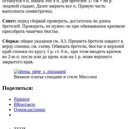
останутся 9 п. Вязать эти 9 п. для бретелей 37 см = 86 р.
лицевой гладью. Далее закрыть все п. Правую часть
выполнить симметрично.
Совет:
перед сборкой проверить, достаточна ли длина
бретелей. Проверить, не нужно ли при обвязывании крючком
присобрать чашечки бюстье.
Сборка:
общие указания см. A3. Пришить бретели накрест к
верху спинки, см. схему. Обвязать бретели, бюстье и верхний
край спинки по кругу 1 р. ст. б н., при этом вводить крючок
во 2-ю п. после или до кром. или на 1 р. ниже верхнего
закрытого края.
Вязаное платье спицами в стиле Миссони
Поделиться:
Pinterest
ВКонтакте
Одноклассники