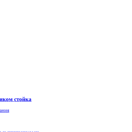
ником стойка
ания