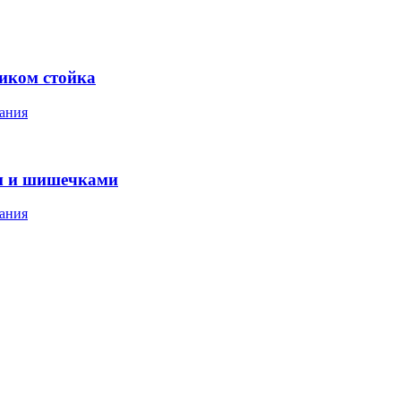
ником стойка
ания
м и шишечками
ания