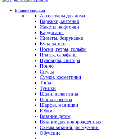
Вязание спицами
Аксессуары для дома
Варежки, митенки
Жакеты, кофточки
Кардиганы
Жилеты, безрукавки
Купальники
Носки, гетры, гольфы
Платья, сарафаны
Пуловеры, свитера
Пончо
Снуды
Сумки, косметички
Топы
Туники
Шали, палантины
Шапки, береты
Шарфы, манишки
Юбки
Вязание детям
Вязание для новорожденных
Схемы вязания для мужчин
Обучение