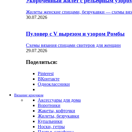
Укороченный жилет с рельефным узоро
Жилеты женские спицами, безрукавки — схемы вяз
30.07.2026
Пуловер с V вырезом и узором Ромбы
Схемы вязания спицами свитеров для женщин
29.07.2026
Поделиться:
Pinterest
ВКонтакте
Одноклассники
Вязание крючком
Аксессуары для дома
Воротники
Жакеты, кофточки
Жилеты, безрукавки
Купальники
Носки, гетры
Платья, сарафаны