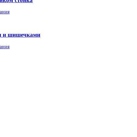
ником стойка
ания
м и шишечками
ания