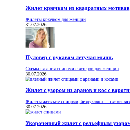
Жилет крючком из квадратных мотивов
Жилеты крючком для женщин
31.07.2026
Пуловер с рукавом летучая мышь
Схемы вязания спицами свитеров для женщин
30.07.2026
Жилет с узором из аранов и кос с ворот
Жилеты женские спицами, безрукавки — схемы вяз
30.07.2026
Укороченный жилет с рельефным узоро