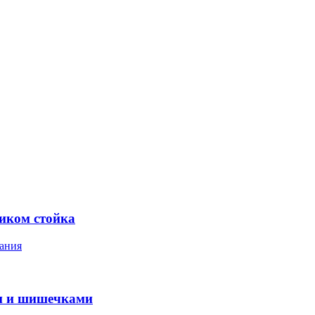
ником стойка
ания
м и шишечками