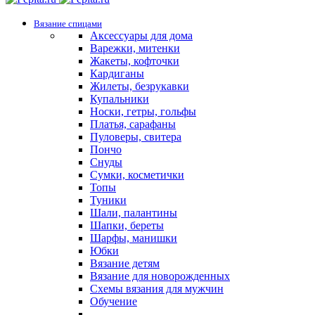
Вязание спицами
Аксессуары для дома
Варежки, митенки
Жакеты, кофточки
Кардиганы
Жилеты, безрукавки
Купальники
Носки, гетры, гольфы
Платья, сарафаны
Пуловеры, свитера
Пончо
Снуды
Сумки, косметички
Топы
Туники
Шали, палантины
Шапки, береты
Шарфы, манишки
Юбки
Вязание детям
Вязание для новорожденных
Схемы вязания для мужчин
Обучение