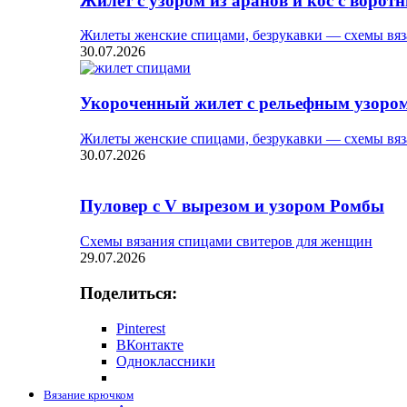
Жилет с узором из аранов и кос с ворот
Жилеты женские спицами, безрукавки — схемы вяз
30.07.2026
Укороченный жилет с рельефным узоро
Жилеты женские спицами, безрукавки — схемы вяз
30.07.2026
Пуловер с V вырезом и узором Ромбы
Схемы вязания спицами свитеров для женщин
29.07.2026
Поделиться:
Pinterest
ВКонтакте
Одноклассники
Вязание крючком