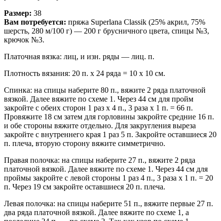
Размер:
38
Вам потребуется:
пряжа Superlana Classik (25% акрил, 75%
шерсть, 280 м/100 г) — 200 г брусничного цвета, спицы №3,
крючок №3.
Платочная вязка: лиц, и изн. ряды — лиц. п.
Плотность вязания: 20 п. х 24 ряда = 10 х 10 см.
Спинка: на спицы наберите 80 п., вяжите 2 ряда платочной
вязкой. Далее вяжите по схеме 1. Через 44 см для пройм
закройте с обеих сторон 1 раз х 4 п., 3 раза х 1 п. = 66 п.
Провяжите 18 см затем для горловины закройте средние 16 п.
и обе стороны вяжите отдельно. Для закругления выреза
закройте с внутреннего края 1 раз 5 п. Закройте оставшиеся 20
п. плеча, вторую сторону вяжите симметрично.
Правая полочка: на спицы наберите 27 п., вяжите 2 ряда
платочной вязкой. Далее вяжите по схеме 1. Через 44 см для
проймы закройте с левой стороны 1 раз 4 п., 3 раза х 1 п. = 20
п. Через 19 см закройте оставшиеся 20 п. плеча.
Левая полочка: на спицы наберите 51 п., вяжите первые 27 п.
два ряда платочной вязкой. Далее вяжите по схеме 1, а