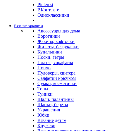
Pinterest
ВКонтакте
Одноклассники
Вязание крючком
Аксессуары для дома
Воротники
Жакеты, кофточки
Жилеты, безрукавки
Купальники
Носки, гетры
Платья, сарафаны
Пончо
Пуловеры, свитера
Салфетки крючком
Сумки, косметички
Топы
Туники
Шали, палантины
Шапки, береты
Украшения
Юбки
Вязание детям
Кружево
Вязание крючком для начинающих