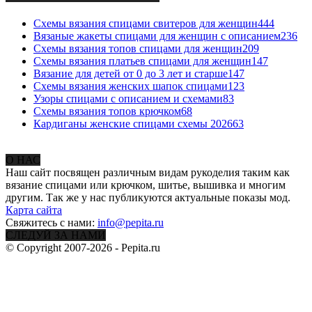
Схемы вязания спицами свитеров для женщин
444
Вязаные жакеты спицами для женщин с описанием
236
Схемы вязания топов спицами для женщин
209
Схемы вязания платьев спицами для женщин
147
Вязание для детей от 0 до 3 лет и старше
147
Схемы вязания женских шапок спицами
123
Узоры спицами с описанием и схемами
83
Схемы вязания топов крючком
68
Кардиганы женские спицами схемы 2026
63
О НАС
Наш сайт посвящен различным видам рукоделия таким как
вязание спицами или крючком, шитье, вышивка и многим
другим. Так же у нас публикуются актуальные показы мод.
Карта сайта
Свяжитесь с нами:
info@pepita.ru
СЛЕДУЙ ЗА НАМИ
© Copyright 2007-2026 - Pepita.ru