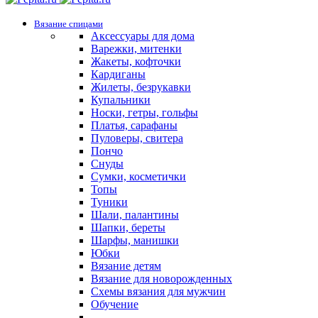
Вязание спицами
Аксессуары для дома
Варежки, митенки
Жакеты, кофточки
Кардиганы
Жилеты, безрукавки
Купальники
Носки, гетры, гольфы
Платья, сарафаны
Пуловеры, свитера
Пончо
Снуды
Сумки, косметички
Топы
Туники
Шали, палантины
Шапки, береты
Шарфы, манишки
Юбки
Вязание детям
Вязание для новорожденных
Схемы вязания для мужчин
Обучение