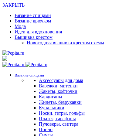
ЗАКРЫТЬ
Вязание спицами
Вязание крючком
Мода
Идеи для вдохновения
Вышивка крестом
Новогодняя вышивка крестом схемы
Вязание спицами
Аксессуары для дома
Варежки, митенки
Жакеты, кофточки
Кардиганы
Жилеты, безрукавки
Купальники
Носки, гетры, гольфы
Платья, сарафаны
Пуловеры, свитера
Пончо
Снуды