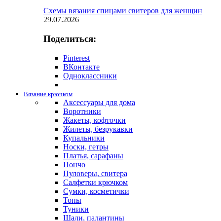
Схемы вязания спицами свитеров для женщин
29.07.2026
Поделиться:
Pinterest
ВКонтакте
Одноклассники
Вязание крючком
Аксессуары для дома
Воротники
Жакеты, кофточки
Жилеты, безрукавки
Купальники
Носки, гетры
Платья, сарафаны
Пончо
Пуловеры, свитера
Салфетки крючком
Сумки, косметички
Топы
Туники
Шали, палантины