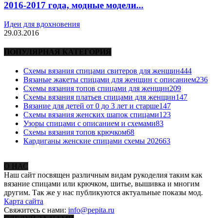
2016-2017 года, модные модели...
Идеи для вдохновения
29.03.2016
ПОПУЛЯРНАЯ КАТЕГОРИЯ
Схемы вязания спицами свитеров для женщин
444
Вязаные жакеты спицами для женщин с описанием
236
Схемы вязания топов спицами для женщин
209
Схемы вязания платьев спицами для женщин
147
Вязание для детей от 0 до 3 лет и старше
147
Схемы вязания женских шапок спицами
123
Узоры спицами с описанием и схемами
83
Схемы вязания топов крючком
68
Кардиганы женские спицами схемы 2026
63
О НАС
Наш сайт посвящен различным видам рукоделия таким как
вязание спицами или крючком, шитье, вышивка и многим
другим. Так же у нас публикуются актуальные показы мод.
Карта сайта
Свяжитесь с нами:
info@pepita.ru