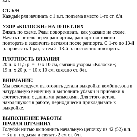
в.п.
СТ. Б/Н
Каждый ряд начинать с 1 в.п. подъема вместо 1-го ст. б/н.
УЗОР «КОЛОСКИ» НА 10 ПЕТЛЯХ
Вязать по схеме. Ряды поворачивать, как указано на схеме.
Начать с петель перед раппортом, раппорт постоянно
повторять и закончить петлями после раппорта. С 1-го по 13-й
р. провязать 1 раз, затем 2–13-й р. постоянно повторять.
ПЛОТНОСТЬ ВЯЗАНИЯ
20 п. х 11,5 р. = 10 x 10 см, связано узором «Колоски»;
19 п. х 20 р. = 10 x 10 см, связано ст. б/н.
ВНИМАНИЕ!
Мы рекомендуем изготовить детали выкройки комбинезона в
натуральную величину и выполнять убавки и прибавки в
соответствии с данными размерами. Для этого деталь,
находящуюся в работе, периодически прикладывать к
выкройке.
ВЫПОЛНЕНИЕ РАБОТЫ
ПРАВАЯ ШТАНИНА
Голубой нитью выполнить начальную цепочку из 42 (52) в.п.
+ 3 в.п. подъема и связать 2 см ст. б/н.