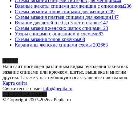
Схемы вязания спицами свитеров для женщин
444
Вязаные жакеты спицами для женщин с описанием
236
Схемы вязания топов спицами для женщин
209
Схемы вязания платьев спицами для женщин
147
Вязание для детей от 0 до 3 лет и старше
147
Схемы вязания женских шапок спицами
123
Узоры спицами с описанием и схемами
83
Схемы вязания топов крючком
68
Кардиганы женские спицами схемы 2026
63
О НАС
Наш сайт посвящен различным видам рукоделия таким как
вязание спицами или крючком, шитье, вышивка и многим
другим. Так же у нас публикуются актуальные показы мод.
Карта сайта
Свяжитесь с нами:
info@pepita.ru
СЛЕДУЙ ЗА НАМИ
© Copyright 2007-2026 - Pepita.ru