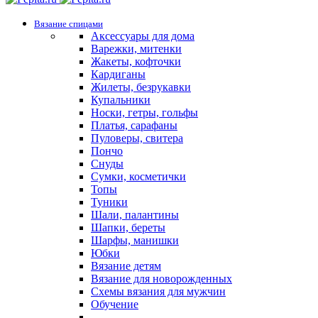
Вязание спицами
Аксессуары для дома
Варежки, митенки
Жакеты, кофточки
Кардиганы
Жилеты, безрукавки
Купальники
Носки, гетры, гольфы
Платья, сарафаны
Пуловеры, свитера
Пончо
Снуды
Сумки, косметички
Топы
Туники
Шали, палантины
Шапки, береты
Шарфы, манишки
Юбки
Вязание детям
Вязание для новорожденных
Схемы вязания для мужчин
Обучение