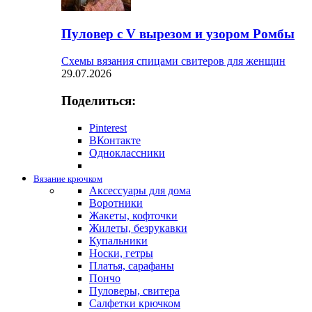
Пуловер с V вырезом и узором Ромбы
Схемы вязания спицами свитеров для женщин
29.07.2026
Поделиться:
Pinterest
ВКонтакте
Одноклассники
Вязание крючком
Аксессуары для дома
Воротники
Жакеты, кофточки
Жилеты, безрукавки
Купальники
Носки, гетры
Платья, сарафаны
Пончо
Пуловеры, свитера
Салфетки крючком