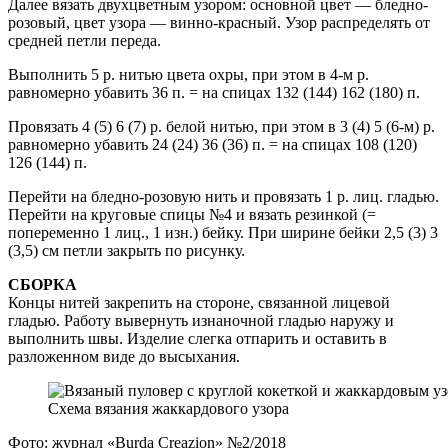
Далее вязать двухцветным узором: основной цвет — бледно-
розовый, цвет узора — винно-красный. Узор распределять от
средней петли переда.
Выполнить 5 р. нитью цвета охры, при этом в 4-м р.
равномерно убавить 36 п. = на спицах 132 (144) 162 (180) п.
Провязать 4 (5) 6 (7) р. белой нитью, при этом в 3 (4) 5 (6-м) р.
равномерно убавить 24 (24) 36 (36) п. = на спицах 108 (120)
126 (144) п.
Перейти на бледно-розовую нить и провязать 1 р. лиц. гладью.
Перейти на круговые спицы №4 и вязать резинкой (=
попеременно 1 лиц., 1 изн.) бейку. При ширине бейки 2,5 (3) 3
(3,5) см петли закрыть по рисунку.
СБОРКА
Концы нитей закрепить на стороне, связанной лицевой
гладью. Работу вывернуть изнаночной гладью наружу и
выполнить швы. Изделие слегка отпарить и оставить в
разложенном виде до высыхания.
Схема вязания жаккардового узора
Фото: журнал «Burda Creazion» №2/2018