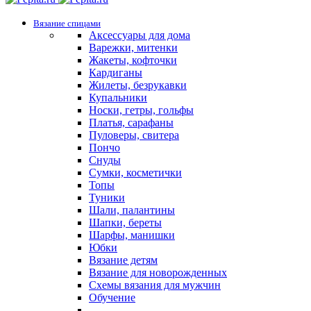
Вязание спицами
Аксессуары для дома
Варежки, митенки
Жакеты, кофточки
Кардиганы
Жилеты, безрукавки
Купальники
Носки, гетры, гольфы
Платья, сарафаны
Пуловеры, свитера
Пончо
Снуды
Сумки, косметички
Топы
Туники
Шали, палантины
Шапки, береты
Шарфы, манишки
Юбки
Вязание детям
Вязание для новорожденных
Схемы вязания для мужчин
Обучение