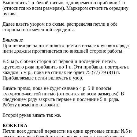
Выполнить 1 р. белой нитью, одновременно прибавив 1 п.
(относится ко всем размерам). Маркером отметить середину
рукава.
Далее вязать узором по схеме, распределяя петли в обе
стороны от отмеченной середины.
Внимание
При переходе на нить нового цвета в начале кругового ряда
нити должны протягиваться по внешней стороне работы.
В 5-м р. с обеих сторон от первой и последней петель
кругового ряда прибавить по 1 п. Эти прибавки повторять в
каждом 5-м р., пока на спицах не будет 75 (77) 79 (81) п.
Прибавляемые петли включать в узор.
Вязать прямо, пока не будет связано 4 р. 5-й полосы
кукурузно-желтой нитью (относится ко всем размерам). В
следующем ряду закрыть первые и последние 5 п. ряда.
Работу временно отложить.
Второй рукав вязать так же.
КОКЕТКА
Петли всех деталей перевести на одни круговые спицы №5 и
вязать по кругу белой нитью: рукав, перед, второй рукава,