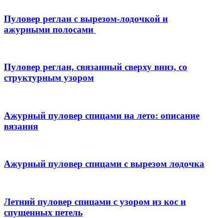
Пуловер реглан с вырезом-лодочкой и
ажурными полосами
Пуловер реглан, связанный сверху вниз, со
структурным узором
Ажурный пуловер спицами на лето: описание
вязания
Ажурный пуловер спицами с вырезом лодочка
Летний пуловер спицами с узором из кос и
спущенных петель