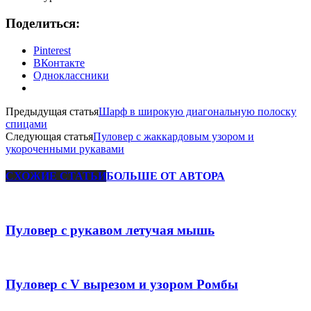
Поделиться:
Pinterest
ВКонтакте
Одноклассники
Предыдущая статья
Шарф в широкую диагональную полоску
спицами
Следующая статья
Пуловер с жаккардовым узором и
укороченными рукавами
СХОЖИЕ СТАТЬИ
БОЛЬШЕ ОТ АВТОРА
Пуловер с рукавом летучая мышь
Пуловер с V вырезом и узором Ромбы