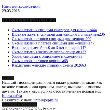
Идеи для вдохновения
29.03.2016
ПОПУЛЯРНАЯ КАТЕГОРИЯ
Схемы вязания спицами свитеров для женщин
444
Вязаные жакеты спицами для женщин с описанием
236
Схемы вязания топов спицами для женщин
209
Схемы вязания платьев спицами для женщин
147
Вязание для детей от 0 до 3 лет и старше
147
Схемы вязания женских шапок спицами
123
Узоры спицами с описанием и схемами
83
Схемы вязания топов крючком
68
Кардиганы женские спицами схемы 2026
63
О НАС
Наш сайт посвящен различным видам рукоделия таким как
вязание спицами или крючком, шитье, вышивка и многим
другим. Так же у нас публикуются актуальные показы мод.
Карта сайта
Свяжитесь с нами:
info@pepita.ru
СЛЕДУЙ ЗА НАМИ
© Copyright 2007-2026 - Pepita.ru