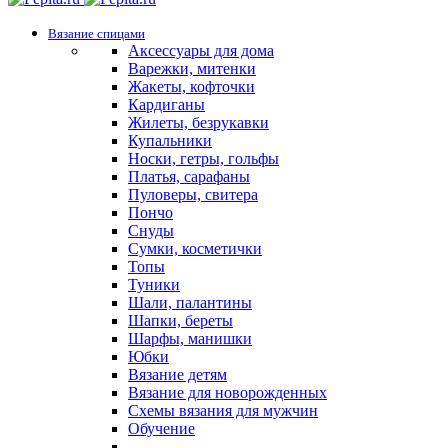
Вязание спицами
Аксессуары для дома
Варежки, митенки
Жакеты, кофточки
Кардиганы
Жилеты, безрукавки
Купальники
Носки, гетры, гольфы
Платья, сарафаны
Пуловеры, свитера
Пончо
Снуды
Сумки, косметички
Топы
Туники
Шали, палантины
Шапки, береты
Шарфы, манишки
Юбки
Вязание детям
Вязание для новорожденных
Схемы вязания для мужчин
Обучение