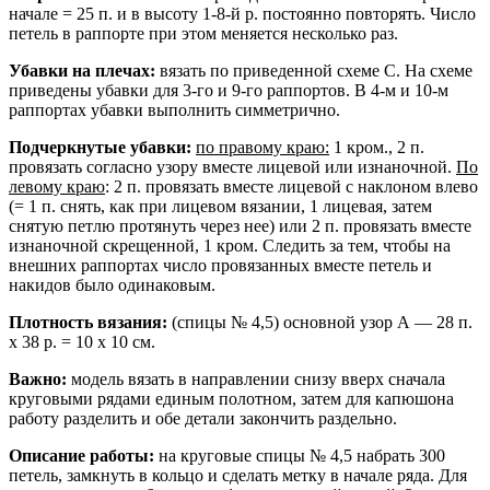
начале = 25 п. и в высоту 1-8-й р. постоянно повторять. Число
петель в раппорте при этом меняется несколько раз.
Убавки на плечах:
вязать по приведенной схеме С. На схеме
приведены убавки для 3-го и 9-го раппортов. В 4-м и 10-м
раппортах убавки выполнить симметрично.
Подчеркнутые убавки:
по правому краю:
1 кром., 2 п.
провязать согласно узору вместе лицевой или изнаночной.
По
левому краю
: 2 п. провязать вместе лицевой с наклоном влево
(= 1 п. снять, как при лицевом вязании, 1 лицевая, затем
снятую петлю протянуть через нее) или 2 п. провязать вместе
изнаночной скрещенной, 1 кром. Следить за тем, чтобы на
внешних раппортах число провязанных вместе петель и
накидов было одинаковым.
Плотность вязания:
(спицы № 4,5) основной узор А — 28 п.
х 38 р. = 10 х 10 см.
Важно:
модель вязать в направлении снизу вверх сначала
круговыми рядами единым полотном, затем для капюшона
работу раз­делить и обе детали закончить раз­дельно.
Описание работы:
на круговые спицы № 4,5 набрать 300
петель, замкнуть в кольцо и сделать метку в начале ряда. Для