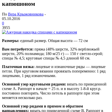
капюшоном
По
Вера Крыжовникова
-
05.10.2016
0
3955
Размеры:
единый размер. Общая высота — 72 см
Вам потребуется:
пряжа (48% шерсти, 32% верблюжьей
шерсти, 20% полиамида; 180 м/25 г) — 150 г светло-серой;
спицы № 4,5; круговые спицы № 4,5 длиной 60 см.
Платочная вязка:
лицевые и изнаночные ряды — лицевые
петли. При круговом вязании провязать попеременно: 1 ряд
лицевыми, 1 ряд изнаночными.
Основной узор круговыми рядами:
вязать по приведенной
схеме А. Раппорт в начале = 25 п. и в высоту 1-8-й круг.р.
постоянно повторять. Число петель в раппорте при этом
меняется несколько раз.
Основной узор рядами в прямом и обратном
направлениях:
вязать по приведенной схеме В. Раппорт в