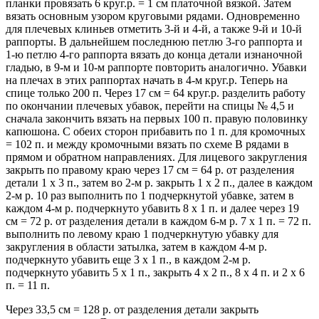
планки провязать 6 круг.р. = 1 см платочной вязкой. Затем
вязать основным узором круговыми рядами. Одновременно
для плечевых клиньев отметить 3-й и 4-й, а также 9-й и 10-й
раппорты. В дальнейшем последнюю петлю 3-го раппорта и
1-ю петлю 4-го раппорта вязать до конца детали изнаночной
гладью, в 9-м и 10-м раппорте повторить аналогично. Убавки
на плечах в этих раппортах начать в 4-м круг.р. Теперь на
спице только 200 п. Через 17 см = 64 круг.р. разделить работу
по окончании плечевых убавок, перейти на спицы № 4,5 и
сначала закончить вязать на первых 100 п. правую половинку
капюшона. С обеих сторон прибавить по 1 п. для кромочных
= 102 п. и между кромочными вязать по схеме В рядами в
прямом и обратном направлениях. Для лицевого закругления
закрыть по правому краю через 17 см = 64 р. от разделения
детали 1 х 3 п., затем во 2-м р. закрыть 1 х 2 п., далее в каждом
2-м р. 10 раз выполнить по 1 подчеркнутой убавке, затем в
каждом 4-м р. подчеркнуто убавить 8 х 1 п. и далее через 19
см = 72 р. от разделения детали в каждом 6-м р. 7 х 1 п. = 72 п.
выполнить по левому краю 1 подчеркнутую убавку для
закругления в области затылка, затем в каждом 4-м р.
подчеркнуто убавить еще 3 х 1 п., в каждом 2-м р.
подчеркнуто убавить 5 х 1 п., закрыть 4 х 2 п., 8 x 4 п. и 2 х 6
п. = 11 п.
Через 33,5 см = 128 р. от разделения детали закрыть