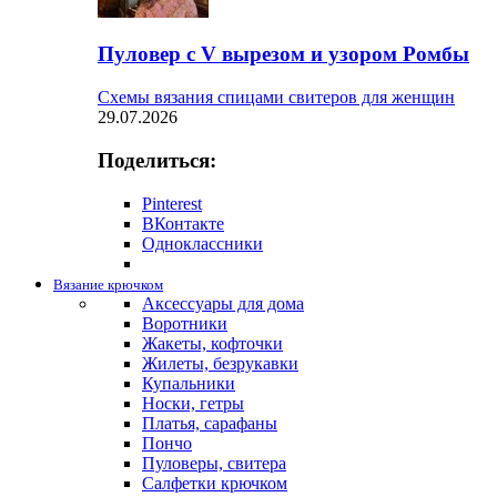
Пуловер с V вырезом и узором Ромбы
Схемы вязания спицами свитеров для женщин
29.07.2026
Поделиться:
Pinterest
ВКонтакте
Одноклассники
Вязание крючком
Аксессуары для дома
Воротники
Жакеты, кофточки
Жилеты, безрукавки
Купальники
Носки, гетры
Платья, сарафаны
Пончо
Пуловеры, свитера
Салфетки крючком