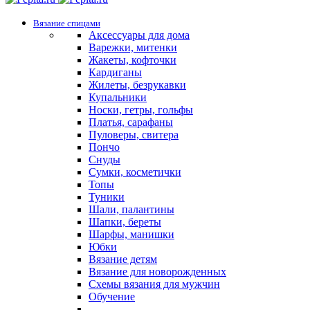
Вязание спицами
Аксессуары для дома
Варежки, митенки
Жакеты, кофточки
Кардиганы
Жилеты, безрукавки
Купальники
Носки, гетры, гольфы
Платья, сарафаны
Пуловеры, свитера
Пончо
Снуды
Сумки, косметички
Топы
Туники
Шали, палантины
Шапки, береты
Шарфы, манишки
Юбки
Вязание детям
Вязание для новорожденных
Схемы вязания для мужчин
Обучение