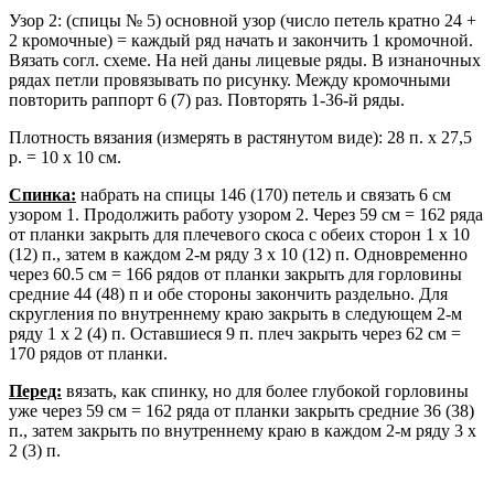
Узор 2: (спицы № 5) основной узор (число петель кратно 24 +
2 кромочные) = каждый ряд начать и закончить 1 кромочной.
Вязать согл. схеме. На ней даны лицевые ряды. В изнаночных
рядах петли провязывать по рисунку. Между кромочными
повторить раппорт 6 (7) раз. Повторять 1-36-й ряды.
Плотность вязания (измерять в растянутом виде): 28 п. х 27,5
р. = 10 х 10 см.
Спинка:
набрать на спицы 146 (170) петель и связать 6 см
узором 1. Продолжить работу узором 2. Через 59 см = 162 ряда
от планки закрыть для плечевого скоса с обеих сторон 1 х 10
(12) п., затем в каждом 2-м ряду 3 х 10 (12) п. Одновременно
через 60.5 см = 166 рядов от планки закрыть для горловины
средние 44 (48) п и обе стороны закончить раздельно. Для
скругления по внутреннему краю закрыть в следующем 2-м
ряду 1 x 2 (4) п. Оставшиеся 9 п. плеч закрыть через 62 см =
170 рядов от планки.
Перед:
вязать, как спинку, но для более глубокой горловины
уже через 59 см = 162 ряда от планки закрыть средние 36 (38)
п., затем закрыть по внутреннему краю в каждом 2-м ряду 3 x
2 (3) п.