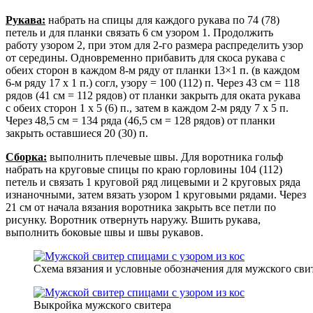
Рукава:
набрать на спицы для каждого рукава по 74 (78)
петель и для планки связать 6 см узором 1. Продолжить
работу узором 2, при этом для 2-го размера распределить узор
от середины. Одновременно прибавить для скоса рукава с
обеих сторон в каждом 8-м ряду от планки 13×1 п. (в каждом
6-м ряду 17 х 1 п.) coгл, узору = 100 (112) п. Через 43 см = 118
рядов (41 см = 112 рядов) от планки закрыть для оката рукава
с обеих сторон 1 х 5 (6) п., затем в каждом 2-м ряду 7 х 5 п.
Через 48,5 см = 134 ряда (46,5 см = 128 рядов) от планки
закрыть оставшиеся 20 (30) п.
Сборка:
выполнить плечевые швы. Для воротника гольф
набрать на круговые спицы по краю горловины 104 (112)
петель и связать 1 круговой ряд лицевыми и 2 круговых ряда
изнаночными, затем вязать узором 1 круговыми рядами. Через
21 см от начала вязания воротника закрыть все петли по
рисунку. Воротник отвернуть наружу. Вшить рукава,
выполнить боковые швы и швы рукавов.
Схема вязания и условные обозначения для мужского сви
Выкройка мужского свитера