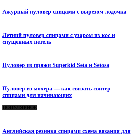
Ажурный пуловер спицами с вырезом лодочка
Летний пуловер спицами с узором из кос и
спущенных петель
Пуловер из пряжи Superkid Seta и Setosa
Пуловер из мохера — как связать свитер
спицами для начинающих
ПОПУЛЯРНОЕ
Английская резинка спицами схема вязания для