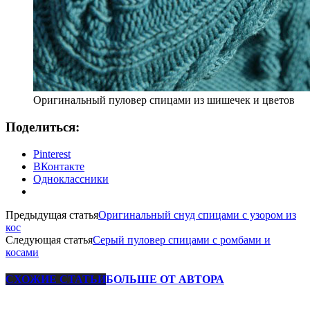
Оригинальный пуловер спицами из шишечек и цветов
Поделиться:
Pinterest
ВКонтакте
Одноклассники
Предыдущая статья
Оригинальный снуд спицами с узором из
кос
Следующая статья
Серый пуловер спицами с ромбами и
косами
СХОЖИЕ СТАТЬИ
БОЛЬШЕ ОТ АВТОРА