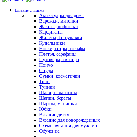
Вязание спицами
Аксессуары для дома
Варежки, митенки
Жакеты, кофточки
Кардиганы
Жилеты, безрукавки
Купальники
Носки, гетры, гольфы
Платья, сарафаны
Пуловеры, свитера
Пончо
Снуды
Сумки, косметички
Топы
Туники
Шали, палантины
Шапки, береты
Шарфы, манишки
Юбки
Вязание детям
Вязание для новорожденных
Схемы вязания для мужчин
Обучение