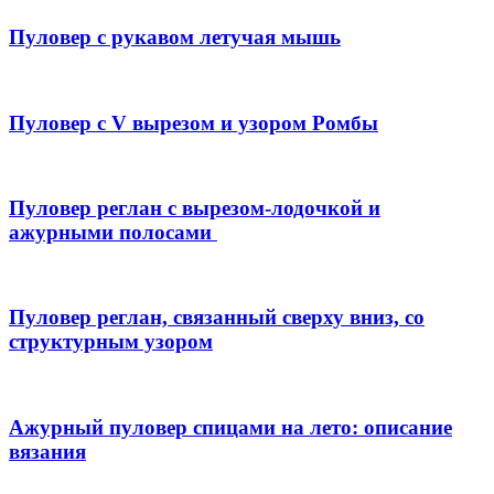
Пуловер с рукавом летучая мышь
Пуловер с V вырезом и узором Ромбы
Пуловер реглан с вырезом-лодочкой и
ажурными полосами
Пуловер реглан, связанный сверху вниз, со
структурным узором
Ажурный пуловер спицами на лето: описание
вязания