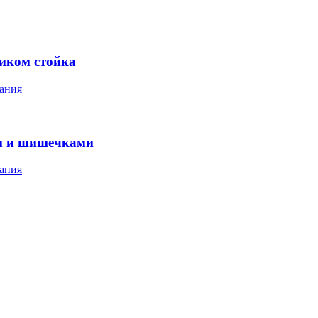
ником стойка
ания
м и шишечками
ания