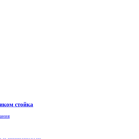
ником стойка
ания