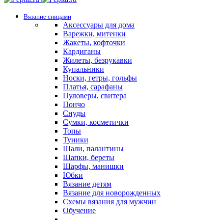
Вязание спицами
Аксессуары для дома
Варежки, митенки
Жакеты, кофточки
Кардиганы
Жилеты, безрукавки
Купальники
Носки, гетры, гольфы
Платья, сарафаны
Пуловеры, свитера
Пончо
Снуды
Сумки, косметички
Топы
Туники
Шали, палантины
Шапки, береты
Шарфы, манишки
Юбки
Вязание детям
Вязание для новорожденных
Схемы вязания для мужчин
Обучение