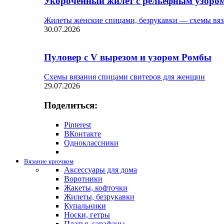
Укороченный жилет с рельефным узоро
Жилеты женские спицами, безрукавки — схемы вяз
30.07.2026
Пуловер с V вырезом и узором Ромбы
Схемы вязания спицами свитеров для женщин
29.07.2026
Поделиться:
Pinterest
ВКонтакте
Одноклассники
Вязание крючком
Аксессуары для дома
Воротники
Жакеты, кофточки
Жилеты, безрукавки
Купальники
Носки, гетры
Платья, сарафаны