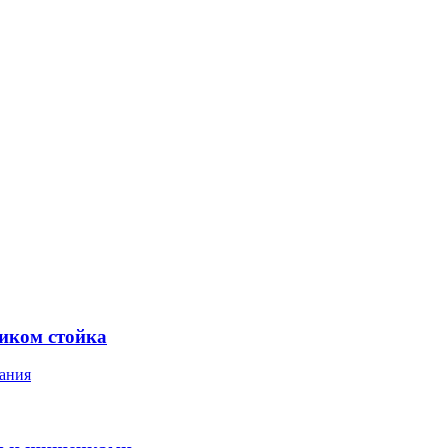
ником стойка
ания