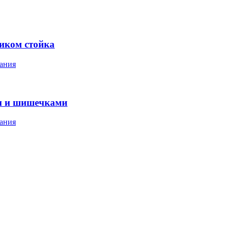
ником стойка
ания
м и шишечками
ания