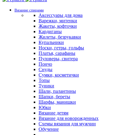
Вязание спицами
Аксессуары для дома
Варежки, митенки
Жакеты, кофточки
Кардиганы
Жилеты, безрукавки
Купальники
Носки, гетры, гольфы
Платья, сарафаны
Пуловеры, свитера
Пончо
Снуды
Сумки, косметички
Топы
Туники
Шали, палантины
Шапки, береты
Шарфы, манишки
Юбки
Вязание детям
Вязание для новорожденных
Схемы вязания для мужчин
Обучение