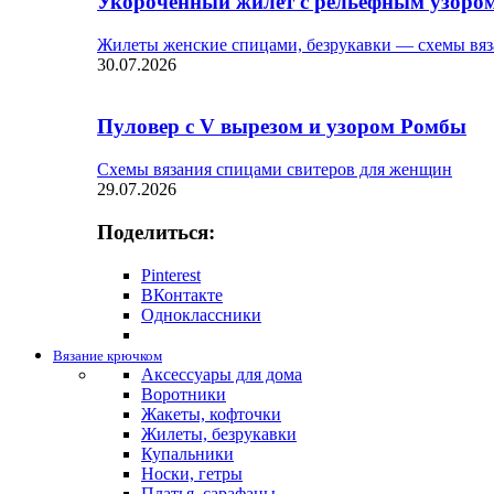
Укороченный жилет с рельефным узоро
Жилеты женские спицами, безрукавки — схемы вяз
30.07.2026
Пуловер с V вырезом и узором Ромбы
Схемы вязания спицами свитеров для женщин
29.07.2026
Поделиться:
Pinterest
ВКонтакте
Одноклассники
Вязание крючком
Аксессуары для дома
Воротники
Жакеты, кофточки
Жилеты, безрукавки
Купальники
Носки, гетры
Платья, сарафаны