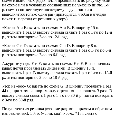
схеме изнаночных рядах петли провязывать по рисунку, если
на схеме или в условных обозначениях не указано иначе. 1-й
р. схемы соответствует последнему ряду резинки и
выполняется только один раз (приводится, чтобы наглядно
показать переход от резинки к узору).
«Косы» А и В: вязать по схемам А и В. В ширину 15 п.
выполнить 1 раз. В высоту сначала связать 1 раз с 1-го по 12-й
р., затем повторять с 3-го по 12-й ряд.
«Косы» С и D: вязать по схемам С и D. В ширину 8 п.
выполнить 1 раз. В высоту сначала связать 1 раз с 1- го по 6-й
р.. затем повторять с 3-го по 6-й ряд.
Ажурные узоры Е и F: вязать по схемам Е и F. В изнаночных
рядах петли провязывать лицевыми. В ширину 13 п.
выполнить 1 раз. В высоту сначала связать 1 раз с 1-го по 18-й
р., затем повторять с 3-го по 18-й ряд.
Узор из «кос» G: вязать по схеме G. В ширину провязать 1 раз
44 п., при этом раппорт между стрелками выполнить 3 раза. В
высоту сначала связать 1 раз с 1 -го по 30-й р., затем повторять
с 3-го по 30-й ряд.
Полупатентная резинка (вязание рядами в прямом и обратном
направлениях): 1-й р. (= лиц. ряд): кром., *1 п. снять с