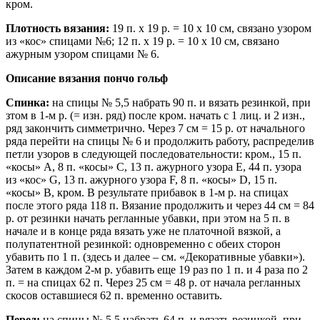
кром.
Плотность вязания:
19 п. х 19 р. = 10 х 10 см, связано узором
из «кос» спицами №6; 12 п. х 19 р. = 10 х 10 см, связано
ажурным узором спицами № 6.
Описание вязания пончо гольф
Спинка:
на спицы № 5,5 набрать 90 п. и вязать резинкой, при
зтом в 1-м р. (= изн. ряд) после кром. начать с 1 лиц. и 2 изн.,
ряд закончить симметрично. Через 7 см = 15 р. от начального
ряда перейти на спицы № 6 и продолжить работу, распределив
петли узоров в следующей последовательности: кром., 15 п.
«косы» А, 8 п. «косы» С, 13 п. ажурного узора Е, 44 п. узора
из «кос» G, 13 п. ажурного узора F, 8 п. «косы» D, 15 п.
«косы» В, кром. В результате прибавок в 1-м р. на спицах
после этого ряда 118 п. Вязание продолжить и через 44 см = 84
р. от резинки начать регланные убавки, при этом на 5 п. в
начале и в конце ряда вязать уже не платочной вязкой, а
полупатентной резинкой: одновременно с обеих сторон
убавить по 1 п. (здесь и далее – см. «Декоративные убавки»).
Затем в каждом 2-м р. убавить еще 19 раз по 1 п. и 4 раза по 2
п. = на спицах 62 п. Через 25 см = 48 р. от начала регланных
скосов оставшиеся 62 п. временно оставить.
Перед:
на спицы № 5,5 набрать 64 п. и вязать резинкой, при