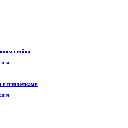
ником стойка
ания
м и шишечками
ания