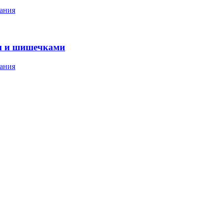
ания
м и шишечками
ания