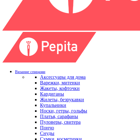
Вязание спицами
Аксессуары для дома
Варежки, митенки
Жакеты, кофточки
Кардиганы
Жилеты, безрукавки
Купальники
Носки, гетры, гольфы
Платья, сарафаны
Пуловеры, свитера
Пончо
Снуды
Сумки, косметички