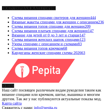
ПОПУЛЯРНАЯ КАТЕГОРИЯ
Схемы вязания спицами свитеров для женщин
444
Вязаные жакеты спицами для женщин с описанием
236
Схемы вязания топов спицами для женщин
209
Схемы вязания платьев спицами для женщин
147
Вязание для детей от 0 до 3 лет и старше
147
Схемы вязания женских шапок спицами
123
Узоры спицами с описанием и схемами
83
Схемы вязания топов крючком
68
Кардиганы женские спицами схемы 2026
63
О НАС
Наш сайт посвящен различным видам рукоделия таким как
вязание спицами или крючком, шитье, вышивка и многим
другим. Так же у нас публикуются актуальные показы мод.
Карта сайта
Свяжитесь с нами:
info@pepita.ru