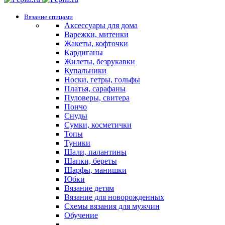
Вязание спицами
Аксессуары для дома
Варежки, митенки
Жакеты, кофточки
Кардиганы
Жилеты, безрукавки
Купальники
Носки, гетры, гольфы
Платья, сарафаны
Пуловеры, свитера
Пончо
Снуды
Сумки, косметички
Топы
Туники
Шали, палантины
Шапки, береты
Шарфы, манишки
Юбки
Вязание детям
Вязание для новорожденных
Схемы вязания для мужчин
Обучение