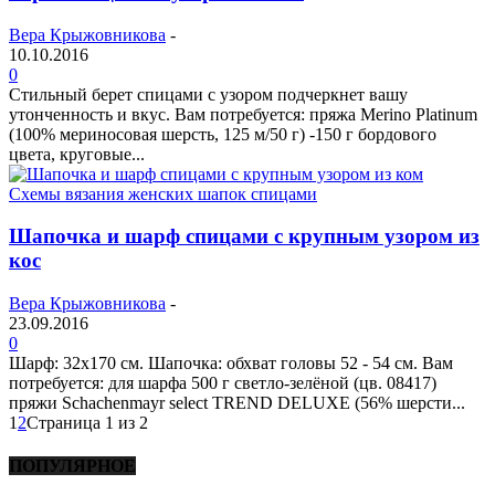
Вера Крыжовникова
-
10.10.2016
0
Стильный берет спицами с узором подчеркнет вашу
утонченность и вкус. Вам потребуется: пряжа Merino Platinum
(100% мериносовая шерсть, 125 м/50 г) -150 г бордового
цвета, круговые...
Схемы вязания женских шапок спицами
Шапочка и шарф спицами с крупным узором из
кос
Вера Крыжовникова
-
23.09.2016
0
Шарф: 32x170 см. Шапочка: обхват головы 52 - 54 см. Вам
потребуется: для шарфа 500 г светло-зелёной (цв. 08417)
пряжи Schachenmayr select TREND DELUXE (56% шерсти...
1
2
Страница 1 из 2
ПОПУЛЯРНОЕ