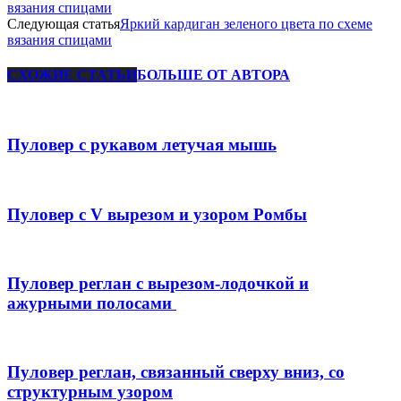
вязания спицами
Следующая статья
Яркий кардиган зеленого цвета по схеме
вязания спицами
СХОЖИЕ СТАТЬИ
БОЛЬШЕ ОТ АВТОРА
Пуловер с рукавом летучая мышь
Пуловер с V вырезом и узором Ромбы
Пуловер реглан с вырезом-лодочкой и
ажурными полосами
Пуловер реглан, связанный сверху вниз, со
структурным узором