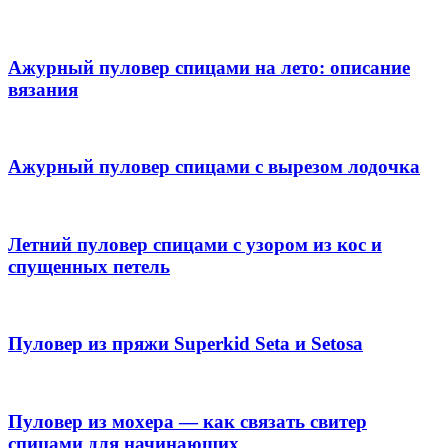
Ажурный пуловер спицами на лето: описание
вязания
Ажурный пуловер спицами с вырезом лодочка
Летний пуловер спицами с узором из кос и
спущенных петель
Пуловер из пряжи Superkid Seta и Setosa
Пуловер из мохера — как связать свитер
спицами для начинающих