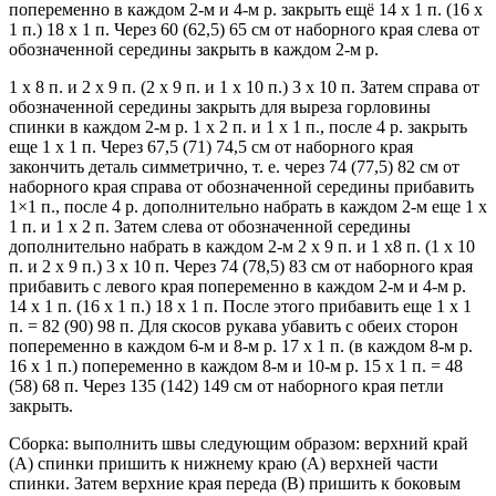
попеременно в каждом 2-м и 4-м р. закрыть ещё 14 х 1 п. (16 х
1 п.) 18 х 1 п. Через 60 (62,5) 65 см от наборного края слева от
обозначенной середины закрыть в каждом 2-м р.
1 х 8 п. и 2 х 9 п. (2 х 9 п. и 1 х 10 п.) 3 х 10 п. Затем справа от
обозначенной середины закрыть для выреза горловины
спинки в каждом 2-м р. 1 х 2 п. и 1 х 1 п., после 4 р. закрыть
еще 1 х 1 п. Через 67,5 (71) 74,5 см от наборного края
закончить деталь симметрично, т. е. через 74 (77,5) 82 см от
наборного края справа от обозначенной середины прибавить
1×1 п., после 4 р. дополнительно набрать в каждом 2-м еще 1 х
1 п. и 1 х 2 п. Затем слева от обозначенной середины
дополнительно набрать в каждом 2-м 2 х 9 п. и 1 х8 п. (1 х 10
п. и 2 х 9 п.) 3 х 10 п. Через 74 (78,5) 83 см от наборного края
прибавить с левого края попеременно в каждом 2-м и 4-м р.
14 х 1 п. (16 х 1 п.) 18 х 1 п. После этого прибавить еще 1 х 1
п. = 82 (90) 98 п. Для скосов рукава убавить с обеих сторон
попеременно в каждом 6-м и 8-м р. 17 х 1 п. (в каждом 8-м р.
16 х 1 п.) попеременно в каждом 8-м и 10-м р. 15 х 1 п. = 48
(58) 68 п. Через 135 (142) 149 см от наборного края петли
закрыть.
Сборка: выполнить швы следующим образом: верхний край
(А) спинки пришить к нижнему краю (А) верхней части
спинки. Затем верхние края переда (В) пришить к боковым