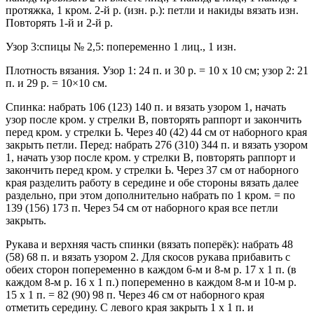
протяжка, 1 кром. 2-й р. (изн. р.): петли и накиды вязать изн.
Повторять 1-й и 2-й р.
Узор 3:спицы № 2,5: попеременно 1 лиц., 1 изн.
Плотность вязания. Узор 1: 24 п. и 30 р. = 10 х 10 см; узор 2: 21
п. и 29 р. = 10×10 см.
Спинка: набрать 106 (123) 140 п. и вязать узором 1, начать
узор после кром. у стрелки В, повторять раппорт и закончить
перед кром. у стрелки Ь. Через 40 (42) 44 см от наборного края
закрыть петли. Перед: набрать 276 (310) 344 п. и вязать узором
1, начать узор после кром. у стрелки В, повторять раппорт и
закончить перед кром. у стрелки Ь. Через 37 см от наборного
края разделить работу в середине и обе стороны вязать далее
раздельно, при этом дополнительно набрать по 1 кром. = по
139 (156) 173 п. Через 54 см от наборного края все петли
закрыть.
Рукава и верхняя часть спинки (вязать поперёк): набрать 48
(58) 68 п. и вязать узором 2. Для скосов рукава прибавить с
обеих сторон попеременно в каждом 6-м и 8-м р. 17 х 1 п. (в
каждом 8-м р. 16 х 1 п.) попеременно в каждом 8-м и 10-м р.
15 х 1 п. = 82 (90) 98 п. Через 46 см от наборного края
отметить середину. С левого края закрыть 1 х 1 п. и