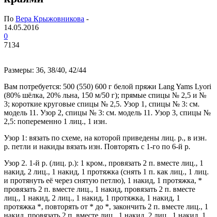
По
Вера Крыжовникова
-
14.05.2016
0
7134
Размеры: 36, 38/40, 42/44
Вам потребуется: 500 (550) 600 г белой пряжи Lang Yams Lyori
(80% шёлка, 20% льна, 150 м/50 г); прямые спицы № 2,5 и №
3; короткие круговые спицы № 2,5. Узор 1, спицы № 3: см.
модель 11. Узор 2, спицы № 3: см. модель 11. Узор 3, спицы №
2,5: попеременно 1 лиц., 1 изн.
Узор 1: вязать по схеме, на которой приведены лиц. р., в изн.
р. петли и накиды вязать изн. Повторять с 1-го по 6-й р.
Узор 2. 1-й р. (лиц. р.): 1 кром., провязать 2 п. вместе лиц., 1
накид, 2 лиц., 1 накид, 1 протяжка (снять 1 п. как лиц., 1 лиц.
и протянуть её через снятую петлю), 1 накид, 1 протяжка, *
провязать 2 п. вместе лиц., 1 накид, провязать 2 п. вместе
лиц., 1 накид, 2 лиц., 1 накид, 1 протяжка, 1 накид, 1
протяжка *, повторять от * до *, закончить 2 п. вместе лиц., 1
накид, провязать 2 п. вместе лиц., 1 накид, 2 лиц., 1 накид, 1