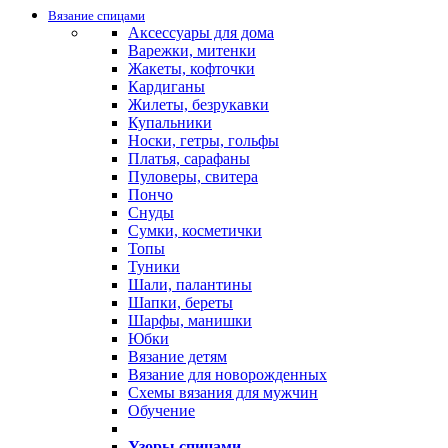
Вязание спицами
Аксессуары для дома
Варежки, митенки
Жакеты, кофточки
Кардиганы
Жилеты, безрукавки
Купальники
Носки, гетры, гольфы
Платья, сарафаны
Пуловеры, свитера
Пончо
Снуды
Сумки, косметички
Топы
Туники
Шали, палантины
Шапки, береты
Шарфы, манишки
Юбки
Вязание детям
Вязание для новорожденных
Схемы вязания для мужчин
Обучение
Узоры спицами