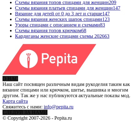
Схемы вязания топов спицами для женщин
209
Схемы вязания платьев спицами для женщин
147
Вязание для детей от 0 до 3 лет и старше
147
Схемы вязания женских шапок спицами
123
Узоры спицами с описанием и схемами
83
Схемы вязания топов крючком
68
Кардиганы женские спицами схемы 2026
63
О НАС
Наш сайт посвящен различным видам рукоделия таким как
вязание спицами или крючком, шитье, вышивка и многим
другим. Так же у нас публикуются актуальные показы мод.
Карта сайта
Свяжитесь с нами:
info@pepita.ru
СЛЕДУЙ ЗА НАМИ
© Copyright 2007-2026 - Pepita.ru