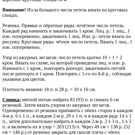
Внимание!
Из-за большого числа петель вязать на круговых
спицах.
Резинка. Прямые и обратные ряды: нечётное число петель.
Каждый ряд начинать и заканчивать 1 кром. Лиц. р.: 1 лиц., 1
изн. попеременно, заканчивать 1 лиц. Изн. р.: петли вязать по
рисунку. Круговые ряды: чётное число петель. Вязать 1 лиц., 1
изн. попеременно.
Узор из ажурных зигзагов: число петель кратно 10 + 1 + 2
кром. Вязать по схеме, на которой приведены лиц. и изн. р.
Начинать с 1 кром., повторять раппорт, заканчивать петлёй
после раппорта и 1 кром. Повторять с 1-го по 8-й р., соблюдая
указания для цветов.
Плотность вязания: 18 п. и 28 р. = 10 х 10 см.
Спинка:
мятной нитью набрать 83 (93) п. и связать 6 см
резинкой. Затем вязать узором из ажурных зигзагов.
Одновременно от резинки прибавить с обеих сторон в каждом
4-м р. 6 х 1 п., в каждом 2-м р. 29 х 1 п. и в каждом ряду 14 х 1
п., затем дополнительно набрать в каждом 2-м р. 2 х 3 п., 1 х 5
п. и включить их в узор = 203 (213) п. Через 49 см = 138 р. (52
см = 146 р.) от резинки закрыть для скосов плеча с обеих