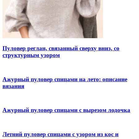
Пуловер реглан, связанный сверху вниз, со
структурным узором
Ажурный пуловер спицами на лето: описание
вязания
Ажурный пуловер спицами с вырезом лодочка
Летний пуловер спицами с узором из кос и