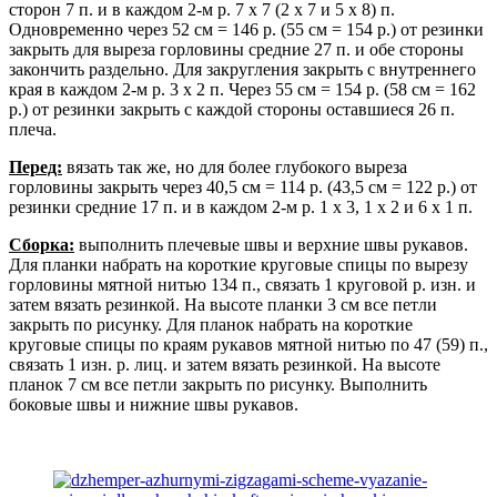
сторон 7 п. и в каждом 2-м р. 7 х 7 (2 х 7 и 5 х 8) п.
Одновременно через 52 см = 146 р. (55 см = 154 р.) от резинки
закрыть для выреза горловины средние 27 п. и обе стороны
закончить раздельно. Для закругления закрыть с внутреннего
края в каждом 2-м р. 3 х 2 п. Через 55 см = 154 р. (58 см = 162
р.) от резинки закрыть с каждой стороны оставшиеся 26 п.
плеча.
Перед:
вязать так же, но для более глубокого выреза
горловины закрыть через 40,5 см = 114 р. (43,5 см = 122 р.) от
резинки средние 17 п. и в каждом 2-м р. 1 х 3, 1 х 2 и 6 х 1 п.
Сборка:
выполнить плечевые швы и верхние швы рукавов.
Для планки набрать на короткие круговые спицы по вырезу
горловины мятной нитью 134 п., связать 1 круговой р. изн. и
затем вязать резинкой. На высоте планки 3 см все петли
закрыть по рисунку. Для планок набрать на короткие
круговые спицы по краям рукавов мятной нитью по 47 (59) п.,
связать 1 изн. р. лиц. и затем вязать резинкой. На высоте
планок 7 см все петли закрыть по рисунку. Выполнить
боковые швы и нижние швы рукавов.