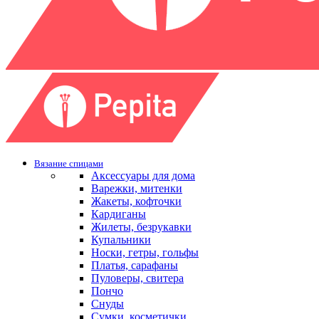
Вязание спицами
Аксессуары для дома
Варежки, митенки
Жакеты, кофточки
Кардиганы
Жилеты, безрукавки
Купальники
Носки, гетры, гольфы
Платья, сарафаны
Пуловеры, свитера
Пончо
Снуды
Сумки, косметички