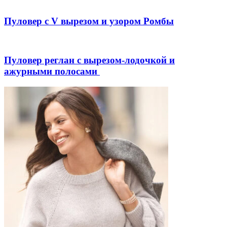
Пуловер с V вырезом и узором Ромбы
Пуловер реглан с вырезом-лодочкой и
ажурными полосами