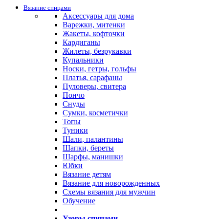
Вязание спицами
Аксессуары для дома
Варежки, митенки
Жакеты, кофточки
Кардиганы
Жилеты, безрукавки
Купальники
Носки, гетры, гольфы
Платья, сарафаны
Пуловеры, свитера
Пончо
Снуды
Сумки, косметички
Топы
Туники
Шали, палантины
Шапки, береты
Шарфы, манишки
Юбки
Вязание детям
Вязание для новорожденных
Схемы вязания для мужчин
Обучение
Узоры спицами