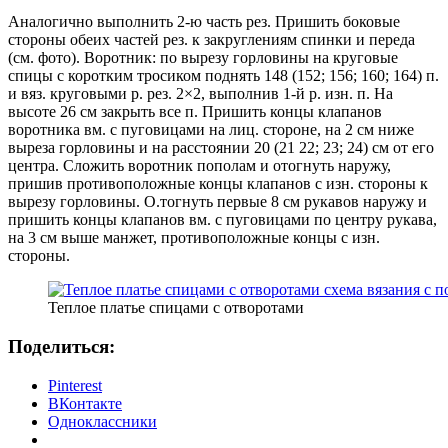
Аналогично выполнить 2-ю часть рез. Пришить боковые
стороны обеих частей рез. к закруглениям спинки и переда
(см. фото). Воротник: по вырезу горловины на круговые
спицы с коротким тросиком поднять 148 (152; 156; 160; 164) п.
и вяз. круговыми р. рез. 2×2, выполнив 1-й р. изн. п. На
высоте 26 см закрыть все п. Пришить концы клапанов
воротника вм. с пуговицами на лиц. стороне, на 2 см ниже
выреза горловины и на расстоянии 20 (21 22; 23; 24) см от его
центра. Сложить воротник пополам и отогнуть наружу,
пришив противоположные концы клапанов с изн. стороны к
вырезу горловины. О.тогнуть первые 8 см рукавов наружу и
пришить концы клапанов вм. с пуговицами по центру рукава,
на 3 см выше манжет, противоположные концы с изн.
стороны.
Теплое платье спицами с отворотами
Поделиться:
Pinterest
ВКонтакте
Одноклассники