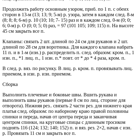
Продолжить работу основным узором, приб. по 1 п. с обеих
сторон в 13-м (13; 13; 9; 5-м) р. узора, затем в каждом след. 8-м
(8; 8; 8; 6-м) р. 10 (10; 10; 7- 15) раз и в каждом след. 0-м (0; 0;
6; 0-м) р. О (0; 0; 5; 0) раз, = 97 (101 105; 109; 115) п. На высоте
45 см закрыть все п.
Клапаны: связать 2 шт. длиной по 24 см для рукавов и 2 шт.
длиной по 28 см для воротника. Для каждого клапана набрать
11 п. и в 1-м (изн.) р. распределить п. след. образом: кром. п., 1
изн. п., *1 лиц. п., 1 изн. п.* повт. от * до * 4 раза, кром. п.
В след. р. вяз. по рисунку. В лиц. р. кром. п. провязывать лиц.
приемом, в изн. р. изн. приемом.
Сборка
Выполнить плечевые и боковые швы. Вшить рукава и
выполнить швы рукавов (первые 8 см по лиц. стороне для
отворота). Нижняя рез.. связать 2 части рез. для нижнего края
платья след. образом: по наборному краю правой половины
спинки и переда, начав от центра переда и заканчивая
центром спинки, на круговые спицы с длинным тросиком
поднять 116 (124; 132; 140; 152) п. и вяз. рез. 2×2, начав с изн.
р. Провязать 11 см и закрыть все п.