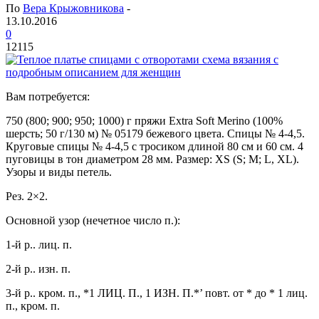
По
Вера Крыжовникова
-
13.10.2016
0
12115
Вам потребуется:
750 (800; 900; 950; 1000) г пряжи Extra Soft Merino (100%
шерсть; 50 г/130 м) № 05179 бежевого цвета. Спицы № 4-4,5.
Круговые спицы № 4-4,5 с тросиком длиной 80 см и 60 см. 4
пуговицы в тон диаметром 28 мм. Размер: XS (S; М; L, XL).
Узоры и виды петель.
Рез. 2×2.
Основной узор (нечетное число п.):
1-й р.. лиц. п.
2-й р.. изн. п.
3-й р.. кром. п., *1 ЛИЦ. П., 1 ИЗН. П.*’ повт. от * до * 1 лиц.
п., кром. п.