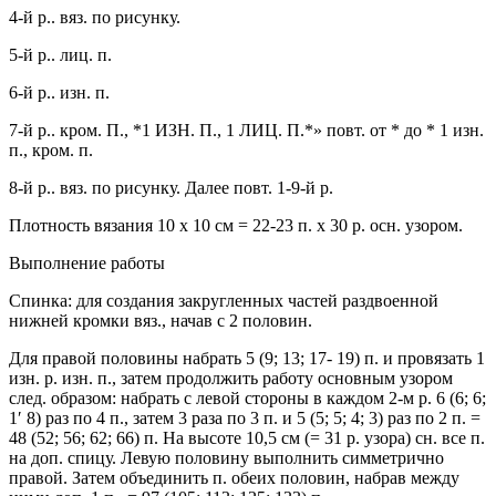
4-й р.. вяз. по рисунку.
5-й р.. лиц. п.
6-й р.. изн. п.
7-й р.. кром. П., *1 ИЗН. П., 1 ЛИЦ. П.*» повт. от * до * 1 изн.
п., кром. п.
8-й р.. вяз. по рисунку. Далее повт. 1-9-й р.
Плотность вязания 10 х 10 см = 22-23 п. х 30 р. осн. узором.
Выполнение работы
Спинка: для создания закругленных частей раздвоенной
нижней кромки вяз., начав с 2 половин.
Для правой половины набрать 5 (9; 13; 17- 19) п. и провязать 1
изн. р. изн. п., затем продолжить работу основным узором
след. образом: набрать с левой стороны в каждом 2-м р. 6 (6; 6;
1′ 8) раз по 4 п., затем 3 раза по 3 п. и 5 (5; 5; 4; 3) раз по 2 п. =
48 (52; 56; 62; 66) п. На высоте 10,5 см (= 31 р. узора) сн. все п.
на доп. спицу. Левую половину выполнить симметрично
правой. Затем объединить п. обеих половин, набрав между