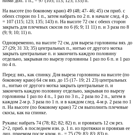
ними доп. 1 п., = 97 (105; 113; 125; 133) п.
На высоте (по боковому краю) 49 (48; 47- 46; 45) см приб. с
обеих сторон по 1 п., затем набрать по 2 п. в начале след. 4 р.
= 107 (115; 123; 135; 143) п. На высоте 72 см с обеих сторон
закрыть для плечевых скосов по 6 (6; 9; 11 11) п. и 3 раза по 8
(9; 9; 10; 11) п.
Одновременно, на высоте 72 см, для выреза горловины вяз. до
27 (29; 31 33; 35) центральных п., нитью от другого мотка
закрыть центральные п. и закончить каждую половину
отдельно, закрывая по вырезу горловины 1 раз по 6 п. и 1 раз
по 4 п.
Перед: вяз., как спинку. Для выреза горловины на высоте (по
боковому краю) 64 см вяз. до 15 (17- 19; 21 23) центральных
п., нитью от другого мотка закрыть центральные п. и
закончить каждую половину отдельно, закрывая по вырезу
горловины 1 раз по 4 п., 1 раз по 3 п., 2 раза по 2 п., затем в
каждом 2-м р. 3 раза по 1 п. и в каждом след. 4-м р. 2 раза по 1
п. На высоте (по боковому краю) 72 см выполнить плечевые
скосы, как на спинке.
Рукава: набрать 74 (78; 82; 82; 82) п. и провязать 12 см рез.
2×2, приб. в последнем изн. р. 1 п. из протяжки и провязав ее
лиц. приемом после кром. п., = 75 (79; 83; 83; 83) п.